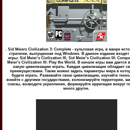
. Sid Meiers Civilization 3: Complete - культовая игра, в жанре ис
стратегии, выпущенная под Windows. В данное издание входят
игры: Sid Meier’s Civilization III, Sid Meier’s Civilization III: Conqu
Meier’s Civilization III: Play the World. В начале игры вам дается
какую цивилизацию играть. Каждая цивилизация обладает с
преимуществами. Также можно задать параметры мира в кот
будете играть. Развивайте свою цивилизацию, изучайте техно
воюйте с другими государствами, колонизируйте территории, з
союзы, возводите укрепления, формируйте ирригации вокруг г
много другое.