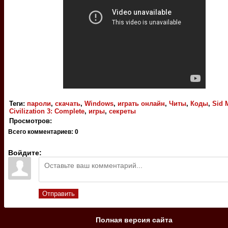
Теги
:
пароли
,
скачать
,
Windows
,
играть онлайн
,
Читы
,
Коды
,
Sid 
Civilization 3: Complete
,
игры
,
секреты
Просмотров
:
Всего комментариев
:
0
Войдите:
Отправить
Полная версия сайта