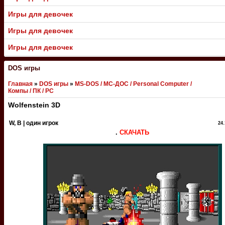
Игры для девочек
Игры для девочек
Игры для девочек
DOS игры
Главная
»
DOS игры
»
MS-DOS / МС-ДОС / Personal Computer /
Компы / ПК / PC
Wolfenstein 3D
W, В | один игрок
24.
.
СКАЧАТЬ