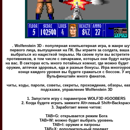
. Wolfenstein 3D - популярная компьютерная игра, в жанре шу
первого лица, выпущенная на ПК. Вы играете за солдата, ваша
выбраться из нацисткой тюрьмы. На своем пути вы встретите
противников, в том числе с овчарками, которых они будут натр
на вас. В секторах есть много потайных комнат, где можно будет
оружие, аптечки здоровья, еда и разные бонусы. Игра многоуро
конце каждого уровня вы будете сражаться с боссом. У и
Вульфинштайн много фанатов.
читы, коды, пароли, советы, секреты, прохождение, обзоры, eas
подсказки, управление Wolfenstein 3D
1. Запустите игру с параметром WOLF3D #GOOBERS
2. Когда будете играть зажмите Alt+левый Shift+Backspac
3. Заработает меню читов:
TAB+G: открывается режим Бога
TAB+W: можно будет выбрать уровень
TAB+I: оружие и патроны
TAB+X: дополнительный предмет