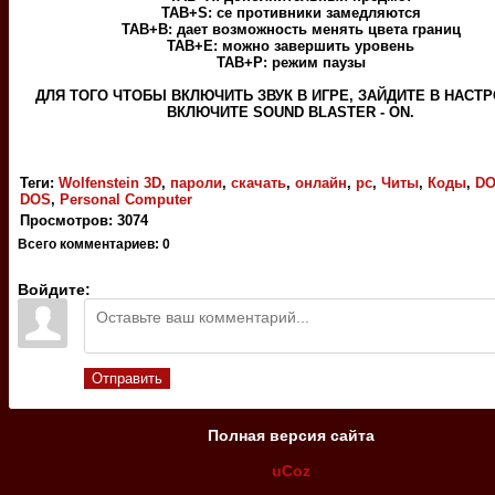
TAB+S: се противники замедляются
TAB+B: дает возможность менять цвета границ
TAB+E: можно завершить уровень
TAB+P: режим паузы
ДЛЯ ТОГО ЧТОБЫ ВКЛЮЧИТЬ ЗВУК В ИГРЕ, ЗАЙДИТЕ В НАСТР
ВКЛЮЧИТЕ SOUND BLASTER - ON.
Теги
:
Wolfenstein 3D
,
пароли
,
скачать
,
онлайн
,
pc
,
Читы
,
Коды
,
D
DOS
,
Personal Computer
Просмотров
:
3074
Всего комментариев
:
0
Войдите:
Отправить
Полная версия сайта
uCoz