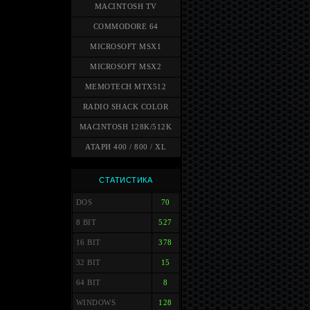
MACINTOSH TV
COMMODORE 64
MICROSOFT MSX1
MICROSOFT MSX2
MEMOTECH MTX512
RADIO SHACK COLOR
MACINTOSH 128K/512K
АТАРИ 400 / 800 / XL
СТАТИСТИКА
DOS
70
8 BIT
527
16 BIT
378
32 BIT
15
64 BIT
8
WINDOWS
128