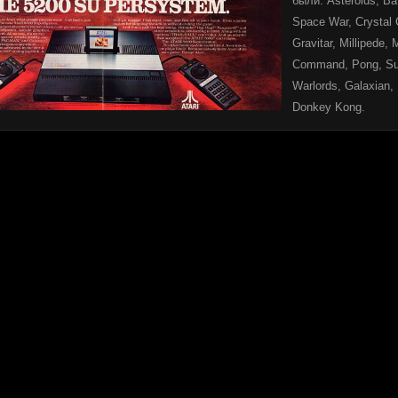
были: Asteroids, Ba
Space War, Crystal 
Gravitar, Millipede, 
Command, Pong, Sup
Warlords, Galaxian,
Donkey Kong.