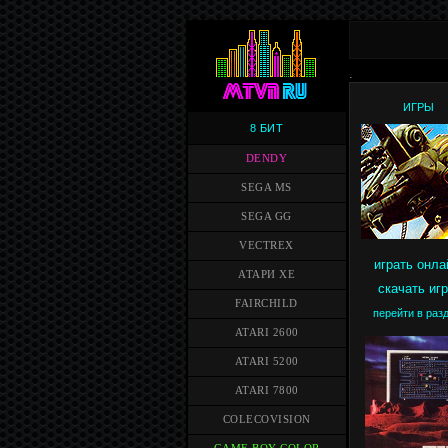
.
ИГРЫ
8 БИТ
DENDY
SEGA MS
SEGA GG
VECTREX
играть онла
АТАРИ XE
скачать иг
FAIRCHILD
перейти в раз
ATARI 2600
ATARI 5200
ATARI 7800
COLECOVISION