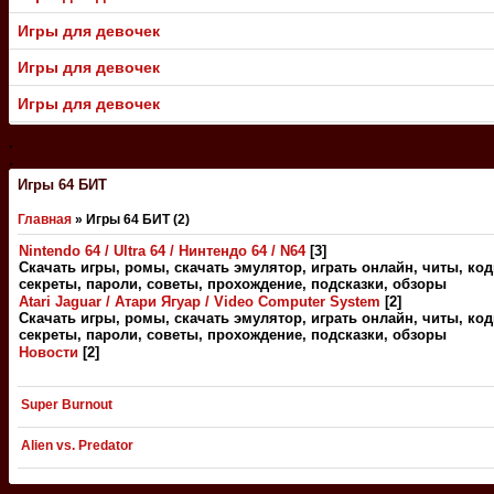
Игры для девочек
Игры для девочек
Игры для девочек
.
.
Игры 64 БИТ
Главная
»
Игры 64 БИТ
(
2
)
Nintendo 64 / Ultra 64 / Нинтендо 64 / N64
[3]
Скачать игры, ромы, скачать эмулятор, играть онлайн, читы, ко
секреты, пароли, советы, прохождение, подсказки, обзоры
Atari Jaguar / Атари Ягуар / Video Computer System
[2]
Скачать игры, ромы, скачать эмулятор, играть онлайн, читы, ко
секреты, пароли, советы, прохождение, подсказки, обзоры
Новости
[2]
Super Burnout
Alien vs. Predator