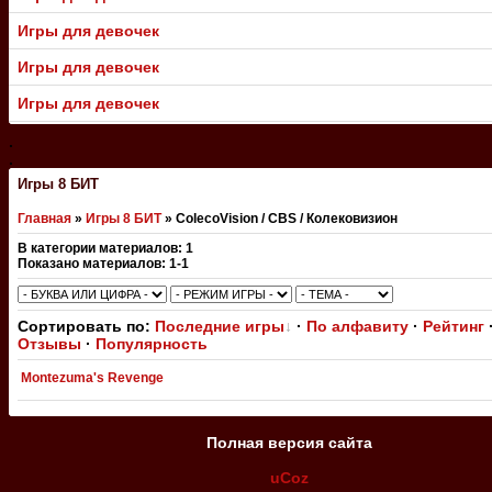
Игры для девочек
Игры для девочек
Игры для девочек
.
.
Игры 8 БИТ
Главная
»
Игры 8 БИТ
» ColecoVision / CBS / Колековизион
В категории материалов
:
1
Показано материалов
:
1-1
Сортировать по
:
Последние игры
·
По алфавиту
·
Рейтинг
Отзывы
·
Популярность
Montezuma's Revenge
Полная версия сайта
uCoz