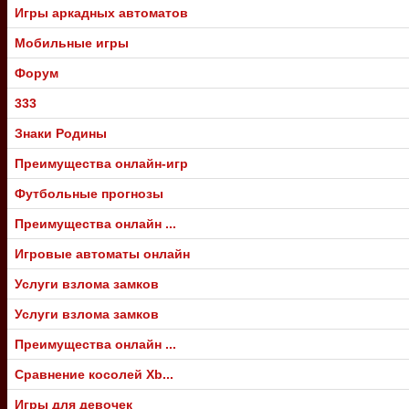
Игры аркадных автоматов
Мобильные игры
Форум
333
Знаки Родины
Преимущества онлайн-игр
Футбольные прогнозы
Преимущества онлайн ...
Игровые автоматы онлайн
Услуги взлома замков
Услуги взлома замков
Преимущества онлайн ...
Сравнение косолей Xb...
Игры для девочек