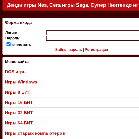
Денди игры Nes, Сега игры Sega, Супер Нинтендо и
.
Форма входа
Логин:
Пароль:
запомнить
Забыл пароль
|
Регистрация
Меню сайта
DOS игры
Игры Windows
Игры 8 БИТ
Игры 16 БИТ
Игры 32 БИТ
Игры 64 БИТ
Игры старых компьютеров