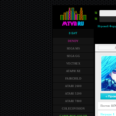
Игровой Фор
8 БИТ
DENDY
Z
SEGA MS
SEGA GG
VECTREX
АТАРИ XE
FAIRCHILD
ATARI 2600
ATARI 5200
ATARI 7800
Постов:
117
COLECOVISION
Награды:
1