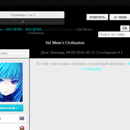
.
Страница
1
из
1
1
ум
»
DOS ИГРЫ
»
DOS ИГРЫ
»
Sid Meier's Civilization
(Sid Meier's
Civilization)
Sid Meier's Civilization
Дата: Пятница, 09.09.2016, 00:22 | Сообщение #
1
inPin
В этой теме можно обсудить следующий материал:
S
Civilization
6