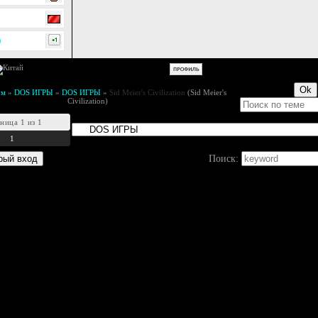
0
ум
»
DOS ИГРЫ
»
DOS ИГРЫ
»
Sid Meier's Civilization
(Sid Meier's
Civilization)
аница
1
из
1
1
Поиск: