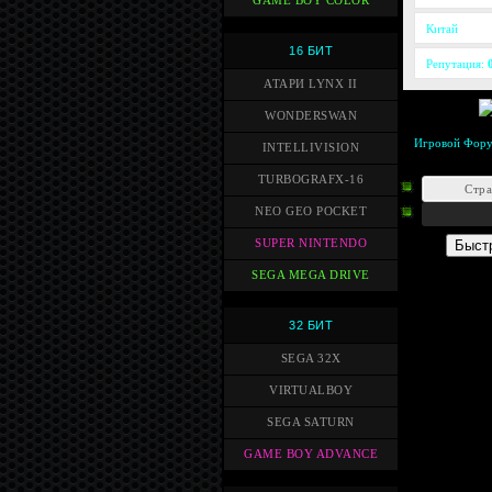
GAME BOY COLOR
Китай
16 БИТ
Репутация:
АТАРИ LYNX II
WONDERSWAN
Игровой Фор
INTELLIVISION
TURBOGRAFX-16
Стр
NEO GEO POCKET
SUPER NINTENDO
SEGA MEGA DRIVE
32 БИТ
SEGA 32X
VIRTUALBOY
SEGA SATURN
GAME BOY ADVANCE