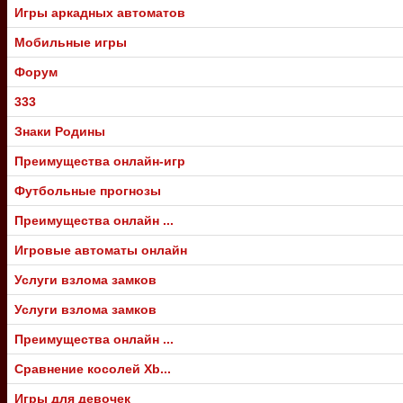
Игры аркадных автоматов
Мобильные игры
Форум
333
Знаки Родины
Преимущества онлайн-игр
Футбольные прогнозы
Преимущества онлайн ...
Игровые автоматы онлайн
Услуги взлома замков
Услуги взлома замков
Преимущества онлайн ...
Сравнение косолей Xb...
Игры для девочек