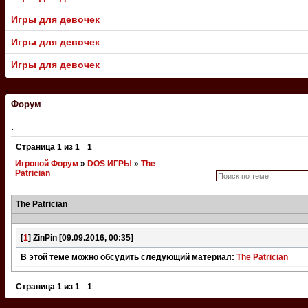
Игры для девочек
Игры для девочек
Игры для девочек
.
Форум
.
Страница
1
из
1
1
Игровой Форум
»
DOS ИГРЫ
»
The
Patrician
The Patrician
[
1
]
ZinPin
[09.09.2016, 00:35]
В этой теме можно обсудить следующий материал:
The Patrician
Страница
1
из
1
1