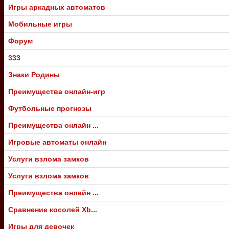
Игры аркадных автоматов
Мобильные игры
Форум
333
Знаки Родины
Преимущества онлайн-игр
Футбольные прогнозы
Преимущества онлайн ...
Игровые автоматы онлайн
Услуги взлома замков
Услуги взлома замков
Преимущества онлайн ...
Сравнение косолей Xb...
Игры для девочек