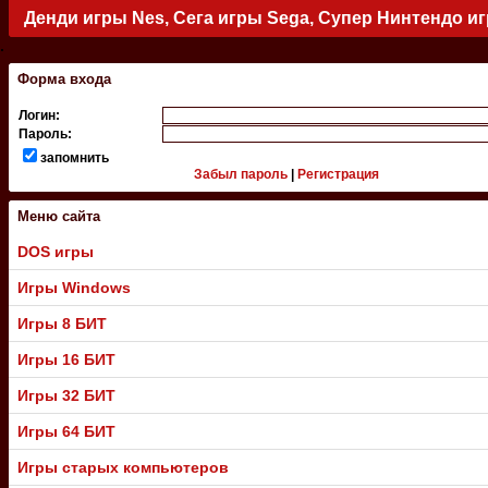
Денди игры Nes, Сега игры Sega, Супер Нинтендо и
.
Форма входа
Логин:
Пароль:
запомнить
Забыл пароль
|
Регистрация
Меню сайта
DOS игры
Игры Windows
Игры 8 БИТ
Игры 16 БИТ
Игры 32 БИТ
Игры 64 БИТ
Игры старых компьютеров