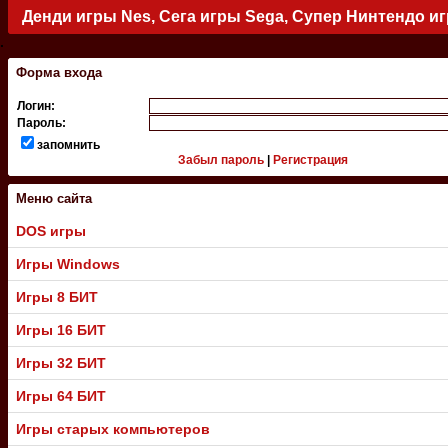
Денди игры Nes, Сега игры Sega, Супер Нинтендо и
.
Форма входа
Логин:
Пароль:
запомнить
Забыл пароль
|
Регистрация
Меню сайта
DOS игры
Игры Windows
Игры 8 БИТ
Игры 16 БИТ
Игры 32 БИТ
Игры 64 БИТ
Игры старых компьютеров