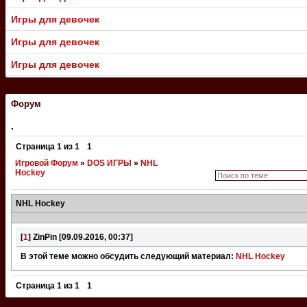
Игры для девочек
Игры для девочек
Игры для девочек
.
Форум
.
Страница
1
из
1
1
Игровой Форум
»
DOS ИГРЫ
»
NHL
Hockey
NHL Hockey
[
1
]
ZinPin
[09.09.2016, 00:37]
В этой теме можно обсудить следующий материал:
NHL Hockey
Страница
1
из
1
1