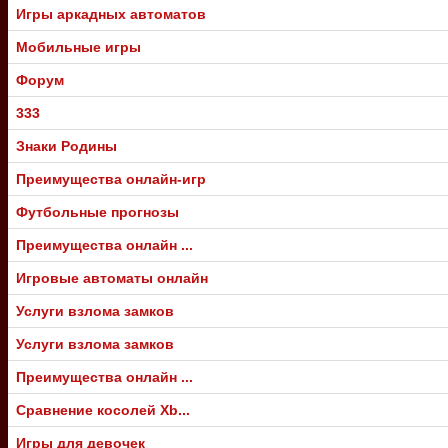
Игры аркадных автоматов
Мобильные игры
Форум
333
Знаки Родины
Преимущества онлайн-игр
Футбольные прогнозы
Преимущества онлайн ...
Игровые автоматы онлайн
Услуги взлома замков
Услуги взлома замков
Преимущества онлайн ...
Сравнение косолей Xb...
Игры для девочек