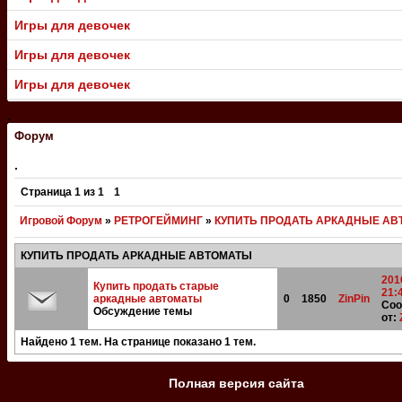
Игры для девочек
Игры для девочек
Игры для девочек
.
Форум
.
Страница
1
из
1
1
Игровой Форум
»
РЕТРОГЕЙМИНГ
»
КУПИТЬ ПРОДАТЬ АРКАДНЫЕ А
КУПИТЬ ПРОДАТЬ АРКАДНЫЕ АВТОМАТЫ
201
Купить продать старые
21:
аркадные автоматы
0
1850
ZinPin
Соо
Обсуждение темы
от:
Найдено
1
тем. На странице показано
1
тем.
Полная версия сайта