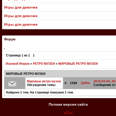
Игры для девочек
Игры для девочек
Игры для девочек
.
Форум
.
Страница
1
из
1
1
Игровой Форум
»
РЕТРО МУЗЕИ
»
МИРОВЫЕ РЕТРО МУЗЕИ
МИРОВЫЕ РЕТРО МУЗЕИ
Мировые ретро музеи
2016-03-04, 20
0
1589
ZinPin
Обсуждение темы
Сообщение от
Найдено
1
тем. На странице показано
1
тем.
Полная версия сайта
uCoz