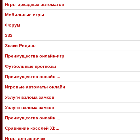
Игры аркадных автоматов
Мобильные игры
Форум
333
Знаки Родины
Преимущества онлайн-игр
Футбольные прогнозы
Преимущества онлайн ...
Игровые автоматы онлайн
Услуги взлома замков
Услуги взлома замков
Преимущества онлайн ...
Сравнение косолей Xb...
Игры для девочек