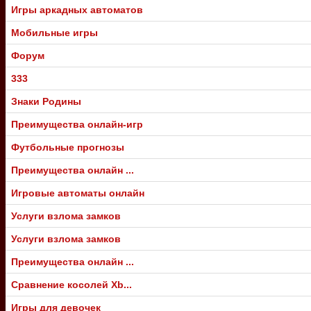
Игры аркадных автоматов
Мобильные игры
Форум
333
Знаки Родины
Преимущества онлайн-игр
Футбольные прогнозы
Преимущества онлайн ...
Игровые автоматы онлайн
Услуги взлома замков
Услуги взлома замков
Преимущества онлайн ...
Сравнение косолей Xb...
Игры для девочек