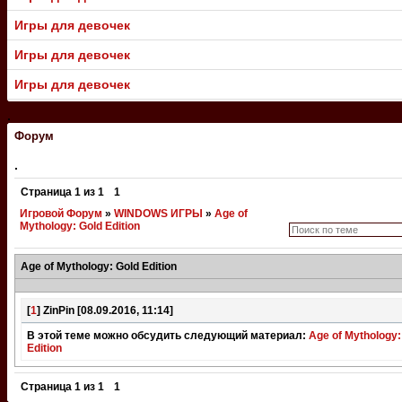
Игры для девочек
Игры для девочек
Игры для девочек
.
Форум
.
Страница
1
из
1
1
Игровой Форум
»
WINDOWS ИГРЫ
»
Age of
Mythology: Gold Edition
Age of Mythology: Gold Edition
[
1
]
ZinPin
[08.09.2016, 11:14]
В этой теме можно обсудить следующий материал:
Age of Mythology:
Edition
Страница
1
из
1
1