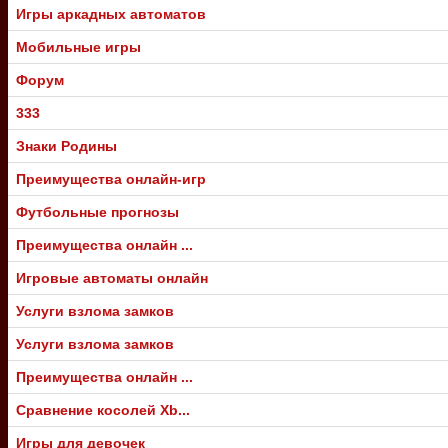
Игры аркадных автоматов
Мобильные игры
Форум
333
Знаки Родины
Преимущества онлайн-игр
Футбольные прогнозы
Преимущества онлайн ...
Игровые автоматы онлайн
Услуги взлома замков
Услуги взлома замков
Преимущества онлайн ...
Сравнение косолей Xb...
Игры для девочек