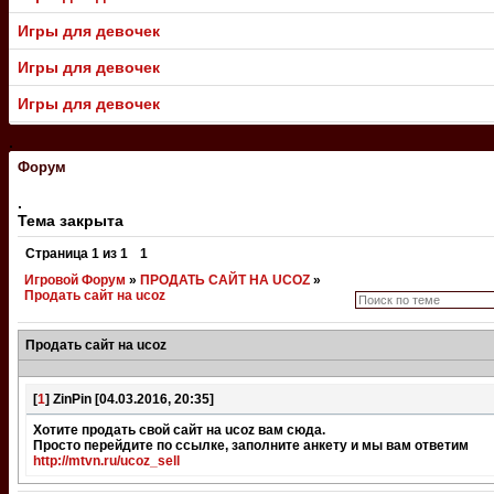
Игры для девочек
Игры для девочек
Игры для девочек
.
Форум
.
Тема закрыта
Страница
1
из
1
1
Игровой Форум
»
ПРОДАТЬ САЙТ НА UCOZ
»
Продать сайт на ucoz
Продать сайт на ucoz
[
1
]
ZinPin
[04.03.2016, 20:35]
Хотите продать свой сайт на ucoz вам сюда.
Просто перейдите по ссылке, заполните анкету и мы вам ответим
http://mtvn.ru/ucoz_sell