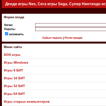
Денди игры Nes, Сега игры Sega, Супер Нинтендо и
.
Форма входа
Логин:
Пароль:
запомнить
Забыл пароль
|
Регистрация
Меню сайта
DOS игры
Игры Windows
Игры 8 БИТ
Игры 16 БИТ
Игры 32 БИТ
Игры 64 БИТ
Игры старых компьютеров