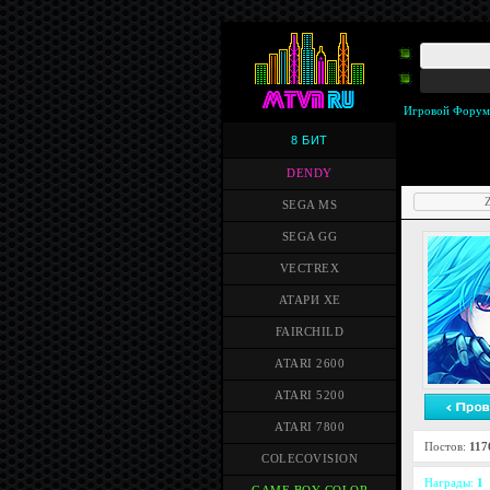
Игровой Форум
8 БИТ
DENDY
Z
SEGA MS
SEGA GG
VECTREX
АТАРИ XE
FAIRCHILD
ATARI 2600
ATARI 5200
ATARI 7800
Постов:
117
COLECOVISION
Награды:
1