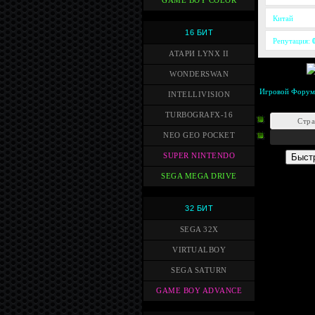
GAME BOY COLOR
Китай
16 БИТ
Репутация:
АТАРИ LYNX II
WONDERSWAN
Игровой Форум
INTELLIVISION
TURBOGRAFX-16
Стр
NEO GEO POCKET
SUPER NINTENDO
SEGA MEGA DRIVE
32 БИТ
SEGA 32X
VIRTUALBOY
SEGA SATURN
GAME BOY ADVANCE