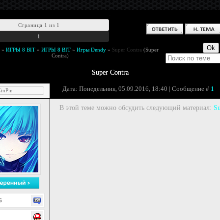
.
Страница
1
из
1
1
»
ИГРЫ 8 BIT
»
ИГРЫ 8 BIT
»
Игры Dendy
»
Super Contra
(Super
Contra)
Super Contra
Дата: Понедельник, 05.09.2016, 18:40 | Сообщение #
1
inPin
В этой теме можно обсудить следующий материал:
Su
6