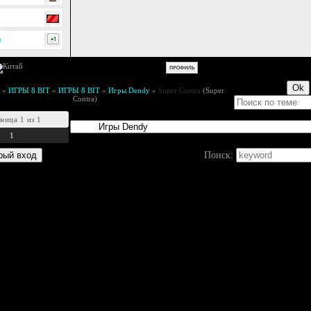
0
»
ИГРЫ 8 BIT
»
ИГРЫ 8 BIT
»
Игры Dendy
»
Super Contra
(Super
Contra)
аница
1
из
1
1
Поиск: