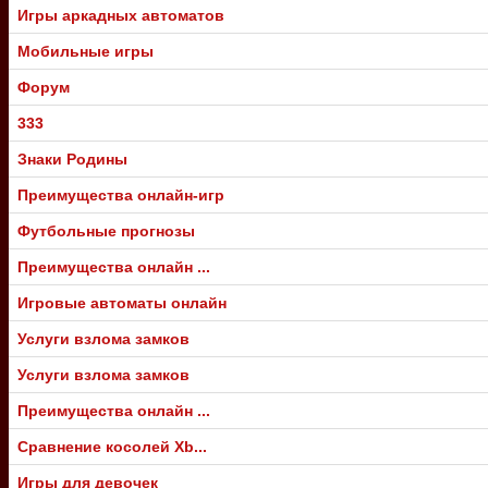
Игры аркадных автоматов
Мобильные игры
Форум
333
Знаки Родины
Преимущества онлайн-игр
Футбольные прогнозы
Преимущества онлайн ...
Игровые автоматы онлайн
Услуги взлома замков
Услуги взлома замков
Преимущества онлайн ...
Сравнение косолей Xb...
Игры для девочек