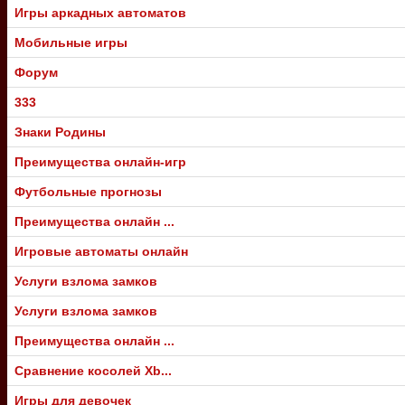
Игры аркадных автоматов
Мобильные игры
Форум
333
Знаки Родины
Преимущества онлайн-игр
Футбольные прогнозы
Преимущества онлайн ...
Игровые автоматы онлайн
Услуги взлома замков
Услуги взлома замков
Преимущества онлайн ...
Сравнение косолей Xb...
Игры для девочек