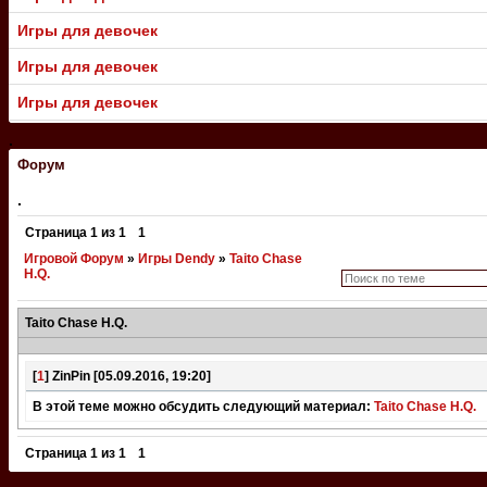
Игры для девочек
Игры для девочек
Игры для девочек
.
Форум
.
Страница
1
из
1
1
Игровой Форум
»
Игры Dendy
»
Taito Chase
H.Q.
Taito Chase H.Q.
[
1
]
ZinPin
[05.09.2016, 19:20]
В этой теме можно обсудить следующий материал:
Taito Chase H.Q.
Страница
1
из
1
1