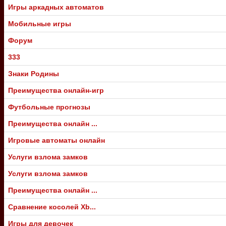
Игры аркадных автоматов
Мобильные игры
Форум
333
Знаки Родины
Преимущества онлайн-игр
Футбольные прогнозы
Преимущества онлайн ...
Игровые автоматы онлайн
Услуги взлома замков
Услуги взлома замков
Преимущества онлайн ...
Сравнение косолей Xb...
Игры для девочек