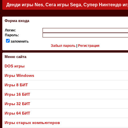
Денди игры Nes, Сега игры Sega, Супер Нинтендо и
.
Форма входа
Логин:
Пароль:
запомнить
Забыл пароль
|
Регистрация
Меню сайта
DOS игры
Игры Windows
Игры 8 БИТ
Игры 16 БИТ
Игры 32 БИТ
Игры 64 БИТ
Игры старых компьютеров