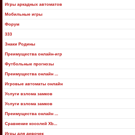
Игры аркадных автоматов
Мобильные игры
Форум
333
Знаки Родины
Преимущества онлайн-игр
Футбольные прогнозы
Преимущества онлайн ...
Игровые автоматы онлайн
Услуги взлома замков
Услуги взлома замков
Преимущества онлайн ...
Сравнение косолей Xb...
Игры для девочек