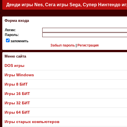
Денди игры Nes, Сега игры Sega, Супер Нинтендо и
.
Форма входа
Логин:
Пароль:
запомнить
Забыл пароль
|
Регистрация
Меню сайта
DOS игры
Игры Windows
Игры 8 БИТ
Игры 16 БИТ
Игры 32 БИТ
Игры 64 БИТ
Игры старых компьютеров