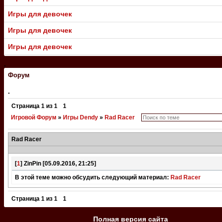
Игры для девочек
Игры для девочек
Игры для девочек
.
Форум
.
Страница
1
из
1
1
Игровой Форум
»
Игры Dendy
»
Rad Racer
Rad Racer
[
1
]
ZinPin
[05.09.2016, 21:25]
В этой теме можно обсудить следующий материал:
Rad Racer
Страница
1
из
1
1
Полная версия сайта