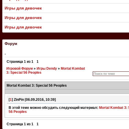
Игры для девочек
Игры для девочек
Игры для девочек
.
Форум
.
Страница
1
из
1
1
Игровой Форум
»
Игры Dendy
»
Mortal Kombat
3: Special 56 Peoples
Mortal Kombat 3: Special 56 Peoples
[
1
]
ZinPin
[06.09.2016, 10:39]
В этой теме можно обсудить следующий материал:
Mortal Kombat 3: 
56 Peoples
Страница
1
из
1
1