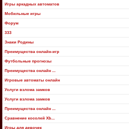
Игры аркадных автоматов
Мобильные игры
Форум
333
Знаки Родины
Преимущества онлайн-игр
Футбольные прогнозы
Преимущества онлайн ...
Игровые автоматы онлайн
Услуги взлома замков
Услуги взлома замков
Преимущества онлайн ...
Сравнение косолей Xb...
Игры для девочек