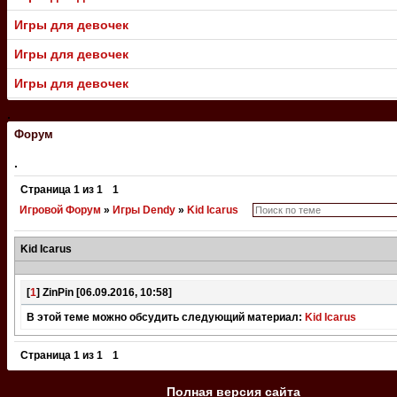
Игры для девочек
Игры для девочек
Игры для девочек
.
Форум
.
Страница
1
из
1
1
Игровой Форум
»
Игры Dendy
»
Kid Icarus
Kid Icarus
[
1
]
ZinPin
[06.09.2016, 10:58]
В этой теме можно обсудить следующий материал:
Kid Icarus
Страница
1
из
1
1
Полная версия сайта