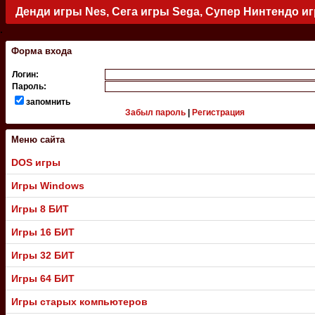
Денди игры Nes, Сега игры Sega, Супер Нинтендо и
.
Форма входа
Логин:
Пароль:
запомнить
Забыл пароль
|
Регистрация
Меню сайта
DOS игры
Игры Windows
Игры 8 БИТ
Игры 16 БИТ
Игры 32 БИТ
Игры 64 БИТ
Игры старых компьютеров