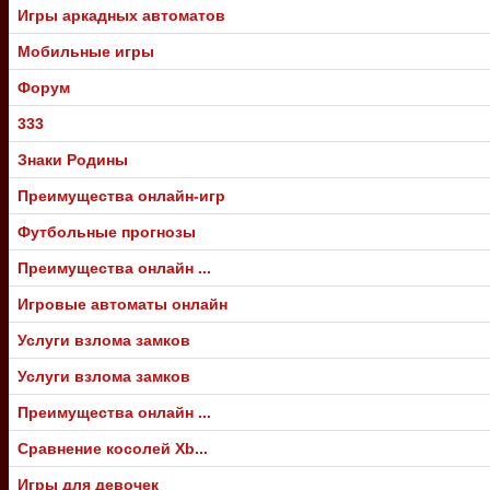
Игры аркадных автоматов
Мобильные игры
Форум
333
Знаки Родины
Преимущества онлайн-игр
Футбольные прогнозы
Преимущества онлайн ...
Игровые автоматы онлайн
Услуги взлома замков
Услуги взлома замков
Преимущества онлайн ...
Сравнение косолей Xb...
Игры для девочек