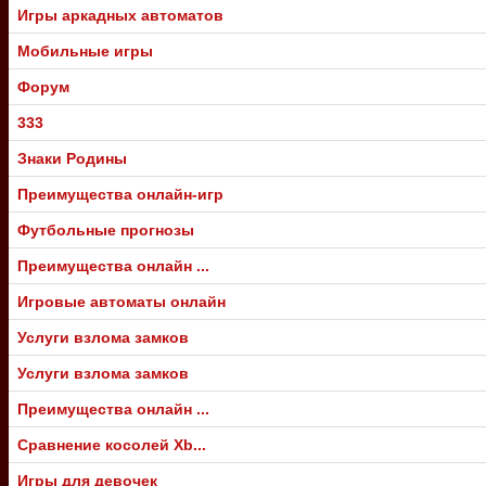
Игры аркадных автоматов
Мобильные игры
Форум
333
Знаки Родины
Преимущества онлайн-игр
Футбольные прогнозы
Преимущества онлайн ...
Игровые автоматы онлайн
Услуги взлома замков
Услуги взлома замков
Преимущества онлайн ...
Сравнение косолей Xb...
Игры для девочек