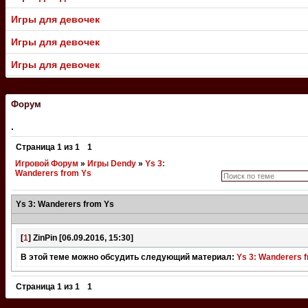
Игры для девочек
Игры для девочек
Игры для девочек
.
Форум
.
Страница
1
из
1
1
Игровой Форум
»
Игры Dendy
»
Ys 3:
Wanderers from Ys
Ys 3: Wanderers from Ys
[
1
]
ZinPin
[06.09.2016, 15:30]
В этой теме можно обсудить следующий материал:
Ys 3: Wanderers 
Страница
1
из
1
1