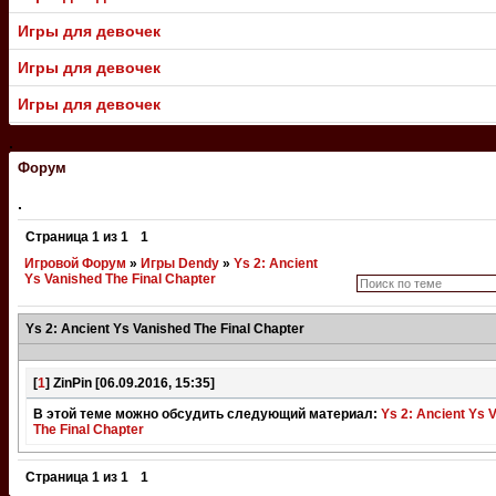
Игры для девочек
Игры для девочек
Игры для девочек
.
Форум
.
Страница
1
из
1
1
Игровой Форум
»
Игры Dendy
»
Ys 2: Ancient
Ys Vanished The Final Chapter
Ys 2: Ancient Ys Vanished The Final Chapter
[
1
]
ZinPin
[06.09.2016, 15:35]
В этой теме можно обсудить следующий материал:
Ys 2: Ancient Ys 
The Final Chapter
Страница
1
из
1
1