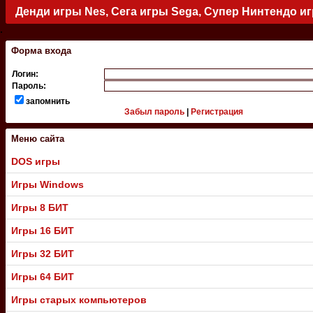
Денди игры Nes, Сега игры Sega, Супер Нинтендо и
.
Форма входа
Логин:
Пароль:
запомнить
Забыл пароль
|
Регистрация
Меню сайта
DOS игры
Игры Windows
Игры 8 БИТ
Игры 16 БИТ
Игры 32 БИТ
Игры 64 БИТ
Игры старых компьютеров