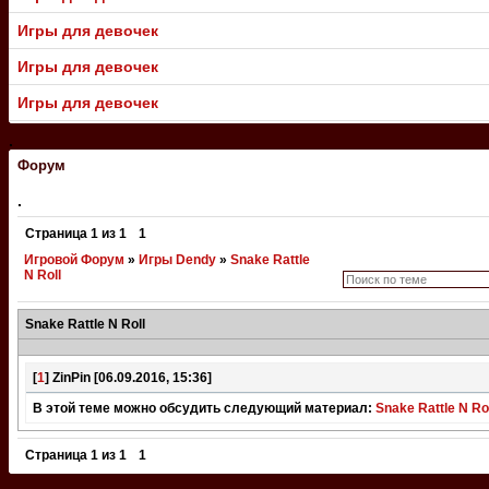
Игры для девочек
Игры для девочек
Игры для девочек
.
Форум
.
Страница
1
из
1
1
Игровой Форум
»
Игры Dendy
»
Snake Rattle
N Roll
Snake Rattle N Roll
[
1
]
ZinPin
[06.09.2016, 15:36]
В этой теме можно обсудить следующий материал:
Snake Rattle N Ro
Страница
1
из
1
1