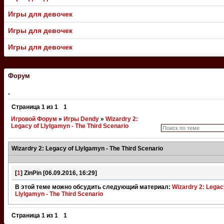
Игры для девочек
Игры для девочек
Игры для девочек
.
Форум
.
Страница
1
из
1
1
Игровой Форум
»
Игры Dendy
»
Wizardry 2:
Legacy of Llylgamyn - The Third Scenario
Wizardry 2: Legacy of Llylgamyn - The Third Scenario
[
1
]
ZinPin
[06.09.2016, 16:29]
В этой теме можно обсудить следующий материал:
Wizardry 2: Legac
Llylgamyn - The Third Scenario
Страница
1
из
1
1