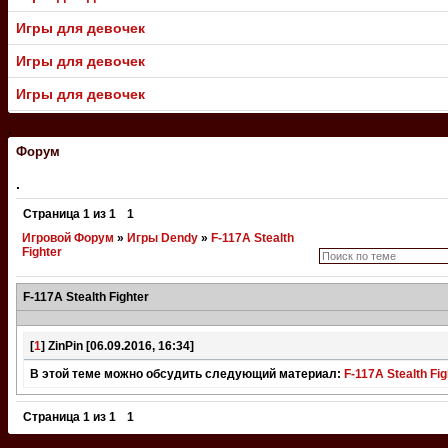
Игры для девочек
Игры для девочек
Игры для девочек
.
Форум
.
Страница
1
из
1
1
Игровой Форум
»
Игры Dendy
»
F-117A Stealth
Fighter
F-117A Stealth Fighter
[
1
]
ZinPin
[06.09.2016, 16:34]
В этой теме можно обсудить следующий материал:
F-117A Stealth Fig
Страница
1
из
1
1