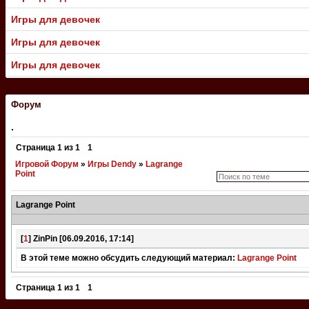
Игры для девочек
Игры для девочек
Игры для девочек
.
Форум
.
Страница
1
из
1
1
Игровой Форум
»
Игры Dendy
»
Lagrange
Point
Lagrange Point
[
1
]
ZinPin
[06.09.2016, 17:14]
В этой теме можно обсудить следующий материал:
Lagrange Point
Страница
1
из
1
1