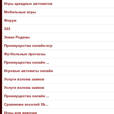
Игры аркадных автоматов
Мобильные игры
Форум
333
Знаки Родины
Преимущества онлайн-игр
Футбольные прогнозы
Преимущества онлайн ...
Игровые автоматы онлайн
Услуги взлома замков
Услуги взлома замков
Преимущества онлайн ...
Сравнение косолей Xb...
Игры для девочек