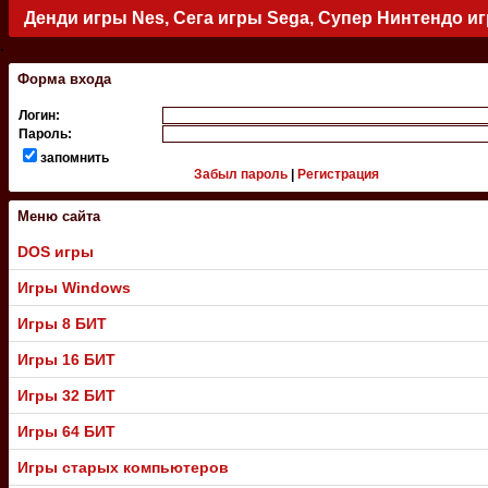
Денди игры Nes, Сега игры Sega, Супер Нинтендо и
.
Форма входа
Логин:
Пароль:
запомнить
Забыл пароль
|
Регистрация
Меню сайта
DOS игры
Игры Windows
Игры 8 БИТ
Игры 16 БИТ
Игры 32 БИТ
Игры 64 БИТ
Игры старых компьютеров