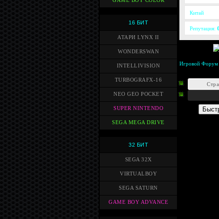
GAME BOY COLOR
Китай
16 БИТ
Репутация:
АТАРИ LYNX II
WONDERSWAN
Игровой Форум
INTELLIVISION
TURBOGRAFX-16
Стр
NEO GEO POCKET
SUPER NINTENDO
SEGA MEGA DRIVE
32 БИТ
SEGA 32X
VIRTUALBOY
SEGA SATURN
GAME BOY ADVANCE