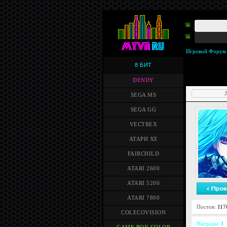
Игровой Форум
8 БИТ
DENDY
Z
SEGA MS
SEGA GG
VECTREX
АТАРИ XE
FAIRCHILD
ATARI 2600
ATARI 5200
ATARI 7800
Постов:
117
COLECOVISION
Награды:
1