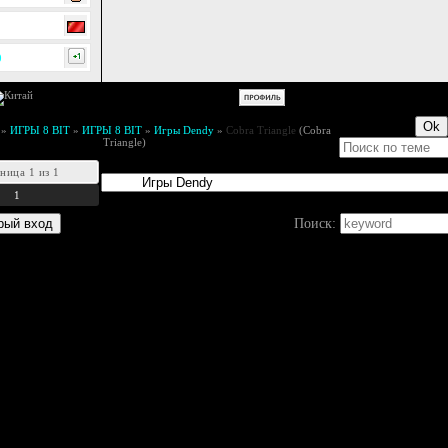
0
»
ИГРЫ 8 BIT
»
ИГРЫ 8 BIT
»
Игры Dendy
»
Cobra Triangle
(Cobra
Triangle)
аница
1
из
1
1
Поиск: