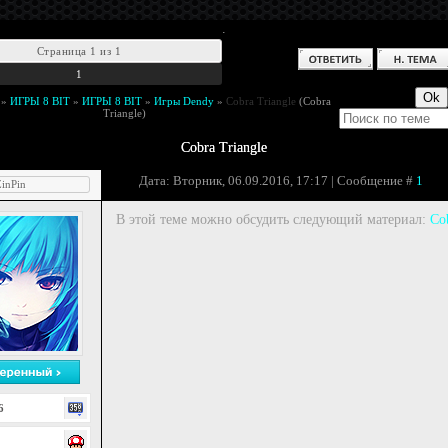
.
Страница
1
из
1
1
»
ИГРЫ 8 BIT
»
ИГРЫ 8 BIT
»
Игры Dendy
»
Cobra Triangle
(Cobra
Triangle)
Cobra Triangle
Дата: Вторник, 06.09.2016, 17:17 | Сообщение #
1
inPin
В этой теме можно обсудить следующий материал:
Cob
6