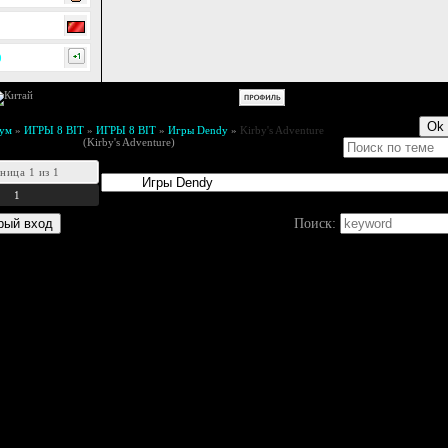
0
ум
»
ИГРЫ 8 BIT
»
ИГРЫ 8 BIT
»
Игры Dendy
»
Kirby's Adventure
(Kirby's Adventure)
аница
1
из
1
1
Поиск: