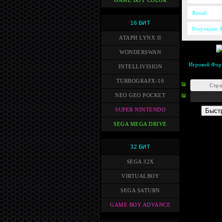
GAME BOY COLOR
Китай
16 БИТ
Репутация:
АТАРИ LYNX II
WONDERSWAN
Игровой Фор
INTELLIVISION
TURBOGRAFX-16
Стр
NEO GEO POCKET
SUPER NINTENDO
SEGA MEGA DRIVE
32 БИТ
SEGA 32X
VIRTUALBOY
SEGA SATURN
GAME BOY ADVANCE