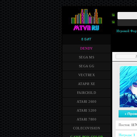
Игровой Фор
8 БИТ
DENDY
Z
SEGA MS
SEGA GG
VECTREX
АТАРИ XE
FAIRCHILD
ATARI 2600
ATARI 5200
ATARI 7800
Постов:
117
COLECOVISION
Награды:
1