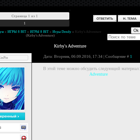
.
Страница
1
из
1
1
ум
»
ИГРЫ 8 BIT
»
ИГРЫ 8 BIT
»
Игры Dendy
»
Kirby's Adventure
(Kirby's Adventure)
Kirby's Adventure
Дата: Вторник, 06.09.2016, 17:34 | Сообщение #
1
inPin
В этой теме можно обсудить следующий материал
Adventure
6