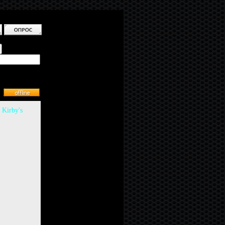
:
Kirby's