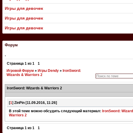
Игры для девочек
Игры для девочек
Игры для девочек
.
Форум
.
Страница
1
из
1
1
Игровой Форум
»
Игры Dendy
»
IronSword:
Wizards & Warriors 2
IronSword: Wizards & Warriors 2
[
1
]
ZinPin
[11.09.2016, 11:26]
В этой теме можно обсудить следующий материал:
IronSword: Wizar
Warriors 2
Страница
1
из
1
1