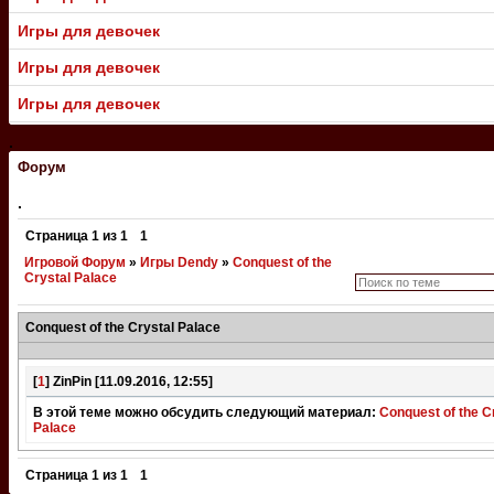
Игры для девочек
Игры для девочек
Игры для девочек
.
Форум
.
Страница
1
из
1
1
Игровой Форум
»
Игры Dendy
»
Conquest of the
Crystal Palace
Conquest of the Crystal Palace
[
1
]
ZinPin
[11.09.2016, 12:55]
В этой теме можно обсудить следующий материал:
Conquest of the C
Palace
Страница
1
из
1
1