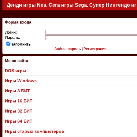
Денди игры Nes, Сега игры Sega, Супер Нинтендо и
.
Форма входа
Логин:
Пароль:
запомнить
Забыл пароль
|
Регистрация
Меню сайта
DOS игры
Игры Windows
Игры 8 БИТ
Игры 16 БИТ
Игры 32 БИТ
Игры 64 БИТ
Игры старых компьютеров