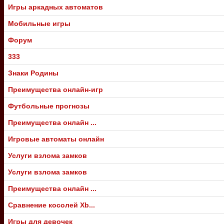
Игры аркадных автоматов
Мобильные игры
Форум
333
Знаки Родины
Преимущества онлайн-игр
Футбольные прогнозы
Преимущества онлайн ...
Игровые автоматы онлайн
Услуги взлома замков
Услуги взлома замков
Преимущества онлайн ...
Сравнение косолей Xb...
Игры для девочек