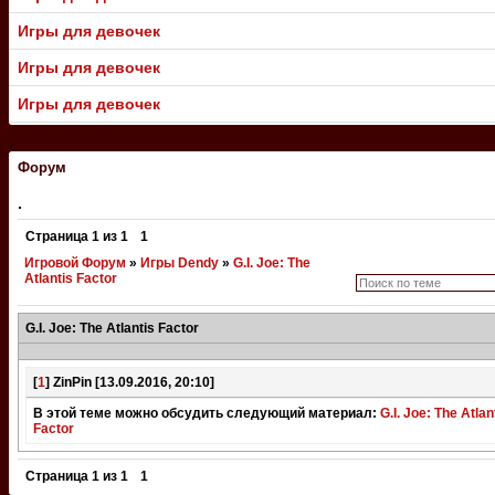
Игры для девочек
Игры для девочек
Игры для девочек
.
Форум
.
Страница
1
из
1
1
Игровой Форум
»
Игры Dendy
»
G.I. Joe: The
Atlantis Factor
G.I. Joe: The Atlantis Factor
[
1
]
ZinPin
[13.09.2016, 20:10]
В этой теме можно обсудить следующий материал:
G.I. Joe: The Atlan
Factor
Страница
1
из
1
1