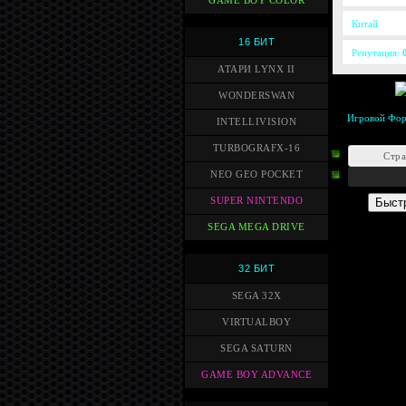
GAME BOY COLOR
Китай
16 БИТ
Репутация:
АТАРИ LYNX II
WONDERSWAN
Игровой Фо
INTELLIVISION
TURBOGRAFX-16
Стр
NEO GEO POCKET
SUPER NINTENDO
SEGA MEGA DRIVE
32 БИТ
SEGA 32X
VIRTUALBOY
SEGA SATURN
GAME BOY ADVANCE