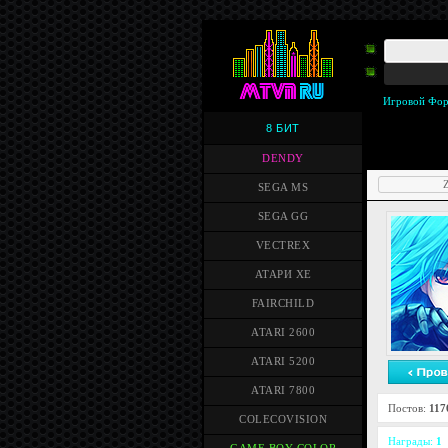
Игровой Фо
8 БИТ
DENDY
Z
SEGA MS
SEGA GG
VECTREX
АТАРИ XE
FAIRCHILD
ATARI 2600
ATARI 5200
ATARI 7800
Постов:
117
COLECOVISION
Награды:
1