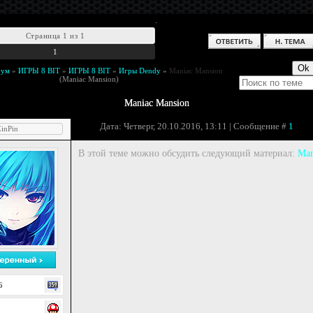
.
Страница
1
из
1
1
рум
»
ИГРЫ 8 BIT
»
ИГРЫ 8 BIT
»
Игры Dendy
»
Maniac Mansion
(Maniac Mansion)
Maniac Mansion
Дата: Четверг, 20.10.2016, 13:11 | Сообщение #
1
inPin
В этой теме можно обсудить следующий материал:
Man
6