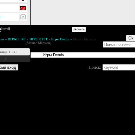
0
рум
»
ИГРЫ 8 BIT
»
ИГРЫ 8 BIT
»
Игры Dendy
»
Maniac Mansion
(Maniac Mansion)
аница
1
из
1
1
Поиск: