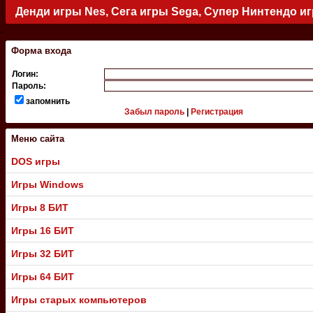
Денди игры Nes, Сега игры Sega, Супер Нинтендо и
.
Форма входа
Логин:
Пароль:
запомнить
Забыл пароль
|
Регистрация
Меню сайта
DOS игры
Игры Windows
Игры 8 БИТ
Игры 16 БИТ
Игры 32 БИТ
Игры 64 БИТ
Игры старых компьютеров