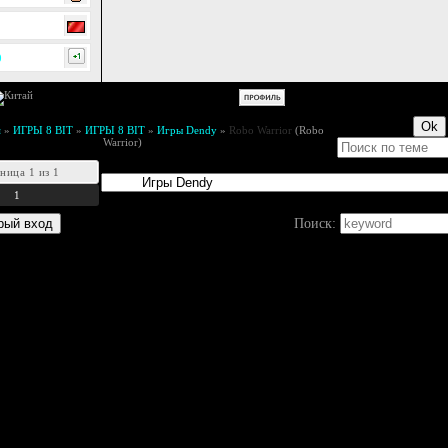
0
м
»
ИГРЫ 8 BIT
»
ИГРЫ 8 BIT
»
Игры Dendy
»
Robo Warrior
(Robo
Warrior)
аница
1
из
1
1
Поиск: