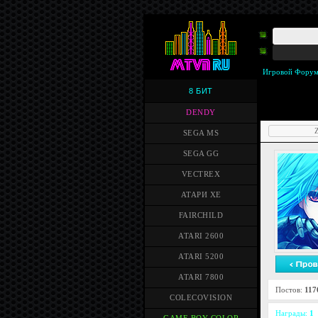
Игровой Фору
8 БИТ
DENDY
Z
SEGA MS
SEGA GG
VECTREX
АТАРИ XE
FAIRCHILD
ATARI 2600
ATARI 5200
ATARI 7800
Постов:
117
COLECOVISION
Награды:
1