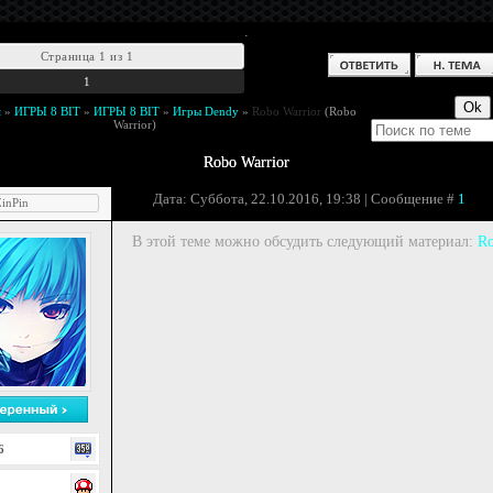
.
Страница
1
из
1
1
м
»
ИГРЫ 8 BIT
»
ИГРЫ 8 BIT
»
Игры Dendy
»
Robo Warrior
(Robo
Warrior)
Robo Warrior
Дата: Суббота, 22.10.2016, 19:38 | Сообщение #
1
inPin
В этой теме можно обсудить следующий материал:
Ro
6