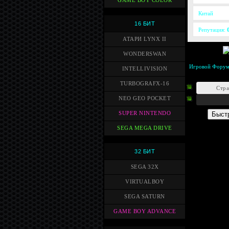
GAME BOY COLOR
Китай
16 БИТ
Репутация:
АТАРИ LYNX II
WONDERSWAN
Игровой Фору
INTELLIVISION
TURBOGRAFX-16
Стр
NEO GEO POCKET
SUPER NINTENDO
SEGA MEGA DRIVE
32 БИТ
SEGA 32X
VIRTUALBOY
SEGA SATURN
GAME BOY ADVANCE