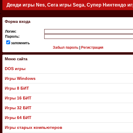
Денди игры Nes, Сега игры Sega, Супер Нинтендо и
.
Форма входа
Логин:
Пароль:
запомнить
Забыл пароль
|
Регистрация
Меню сайта
DOS игры
Игры Windows
Игры 8 БИТ
Игры 16 БИТ
Игры 32 БИТ
Игры 64 БИТ
Игры старых компьютеров