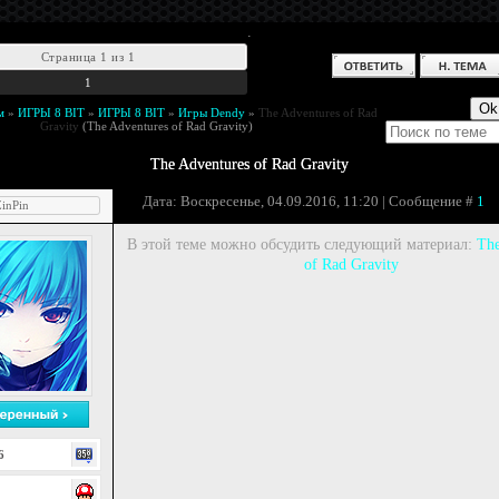
.
Страница
1
из
1
1
м
»
ИГРЫ 8 BIT
»
ИГРЫ 8 BIT
»
Игры Dendy
»
The Adventures of Rad
Gravity
(The Adventures of Rad Gravity)
The Adventures of Rad Gravity
Дата: Воскресенье, 04.09.2016, 11:20 | Сообщение #
1
inPin
В этой теме можно обсудить следующий материал:
The
of Rad Gravity
6