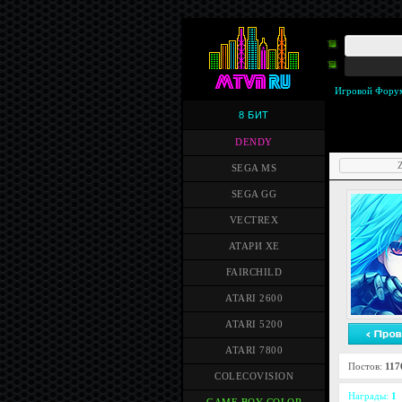
Игровой Фору
8 БИТ
DENDY
Z
SEGA MS
SEGA GG
VECTREX
АТАРИ XE
FAIRCHILD
ATARI 2600
ATARI 5200
ATARI 7800
Постов:
117
COLECOVISION
Награды:
1