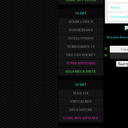
GAME BOY COLOR
Китай
16 БИТ
Репутация:
АТАРИ LYNX II
WONDERSWAN
Игровой Фору
INTELLIVISION
TURBOGRAFX-16
Стр
NEO GEO POCKET
SUPER NINTENDO
SEGA MEGA DRIVE
32 БИТ
SEGA 32X
VIRTUALBOY
SEGA SATURN
GAME BOY ADVANCE