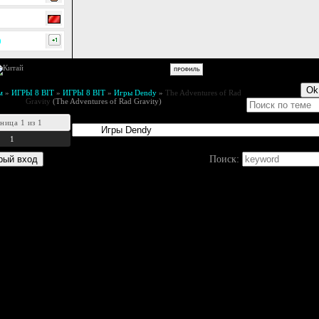
0
м
»
ИГРЫ 8 BIT
»
ИГРЫ 8 BIT
»
Игры Dendy
»
The Adventures of Rad
Gravity
(The Adventures of Rad Gravity)
аница
1
из
1
1
Поиск: