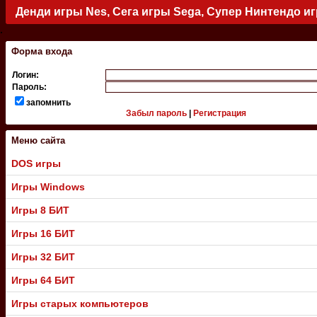
Денди игры Nes, Сега игры Sega, Супер Нинтендо и
.
Форма входа
Логин:
Пароль:
запомнить
Забыл пароль
|
Регистрация
Меню сайта
DOS игры
Игры Windows
Игры 8 БИТ
Игры 16 БИТ
Игры 32 БИТ
Игры 64 БИТ
Игры старых компьютеров