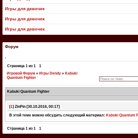
Игры для девочек
Игры для девочек
Игры для девочек
.
Форум
.
Страница
1
из
1
1
Игровой Форум
»
Игры Dendy
»
Kabuki
Quantum Fighter
Kabuki Quantum Fighter
[
1
]
ZinPin
[30.10.2016, 00:17]
В этой теме можно обсудить следующий материал:
Kabuki Quantum F
Страница
1
из
1
1