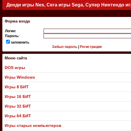
Денди игры Nes, Сега игры Sega, Супер Нинтендо и
.
Форма входа
Логин:
Пароль:
запомнить
Забыл пароль
|
Регистрация
Меню сайта
DOS игры
Игры Windows
Игры 8 БИТ
Игры 16 БИТ
Игры 32 БИТ
Игры 64 БИТ
Игры старых компьютеров