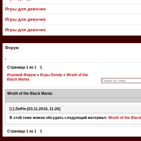
Игры для девочек
Игры для девочек
Игры для девочек
.
Форум
.
Страница
1
из
1
1
Игровой Форум
»
Игры Dendy
»
Wrath of the
Black Manta
Wrath of the Black Manta
[
1
]
ZinPin
[03.11.2016, 11:26]
В этой теме можно обсудить следующий материал:
Wrath of the Blac
Страница
1
из
1
1