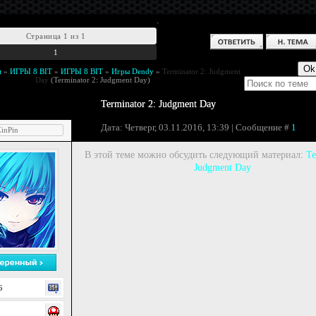
.
Страница
1
из
1
1
м
»
ИГРЫ 8 BIT
»
ИГРЫ 8 BIT
»
Игры Dendy
»
Terminator 2: Judgment
Day
(Terminator 2: Judgment Day)
Terminator 2: Judgment Day
Дата: Четверг, 03.11.2016, 13:39 | Сообщение #
1
inPin
В этой теме можно обсудить следующий материал:
Te
Judgment Day
6