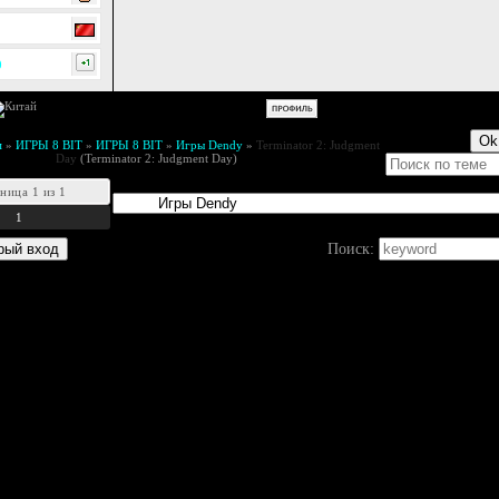
0
м
»
ИГРЫ 8 BIT
»
ИГРЫ 8 BIT
»
Игры Dendy
»
Terminator 2: Judgment
Day
(Terminator 2: Judgment Day)
аница
1
из
1
1
Поиск: