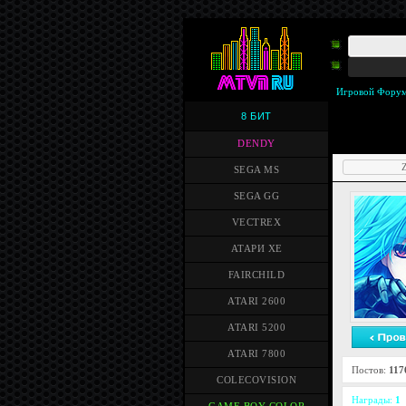
Игровой Фору
8 БИТ
DENDY
Z
SEGA MS
SEGA GG
VECTREX
АТАРИ XE
FAIRCHILD
ATARI 2600
ATARI 5200
ATARI 7800
Постов:
117
COLECOVISION
Награды:
1