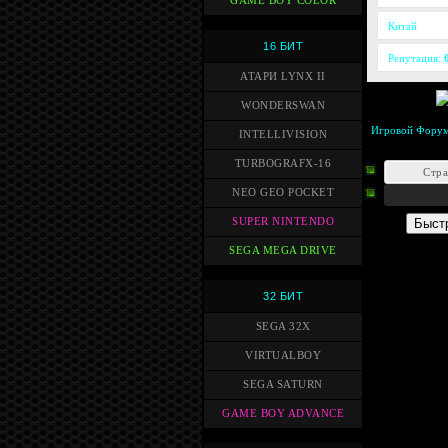
GAME BOY COLOR
Китай
16 БИТ
Репутация:
АТАРИ LYNX II
WONDERSWAN
Игровой Фору
INTELLIVISION
TURBOGRAFX-16
Стр
NEO GEO POCKET
SUPER NINTENDO
SEGA MEGA DRIVE
32 БИТ
SEGA 32X
VIRTUALBOY
SEGA SATURN
GAME BOY ADVANCE