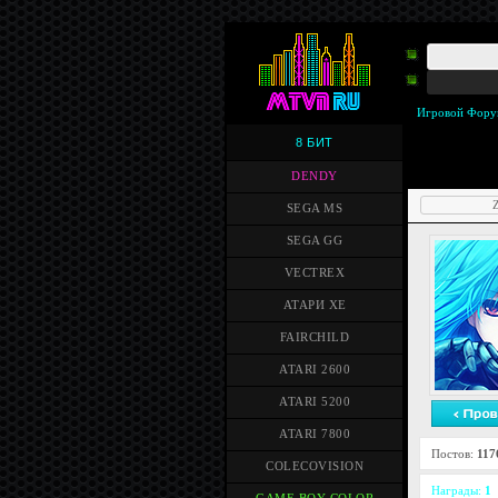
Игровой Фору
8 БИТ
DENDY
Z
SEGA MS
SEGA GG
VECTREX
АТАРИ XE
FAIRCHILD
ATARI 2600
ATARI 5200
ATARI 7800
Постов:
117
COLECOVISION
Награды:
1