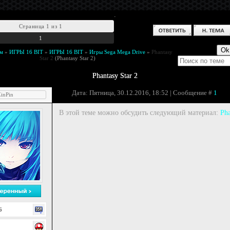
.
Страница
1
из
1
1
м
»
ИГРЫ 16 BIT
»
ИГРЫ 16 BIT
»
Игры Sega Mega Drive
»
Phantasy
Star 2
(Phantasy Star 2)
Phantasy Star 2
Дата: Пятница, 30.12.2016, 18:52 | Сообщение #
1
inPin
В этой теме можно обсудить следующий материал:
Pha
6