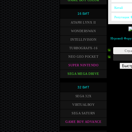
GAME BOY COLOR
Китай
16 БИТ
Репутация:
АТАРИ LYNX II
WONDERSWAN
Игровой Фору
INTELLIVISION
TURBOGRAFX-16
Стр
NEO GEO POCKET
SUPER NINTENDO
SEGA MEGA DRIVE
32 БИТ
SEGA 32X
VIRTUALBOY
SEGA SATURN
GAME BOY ADVANCE