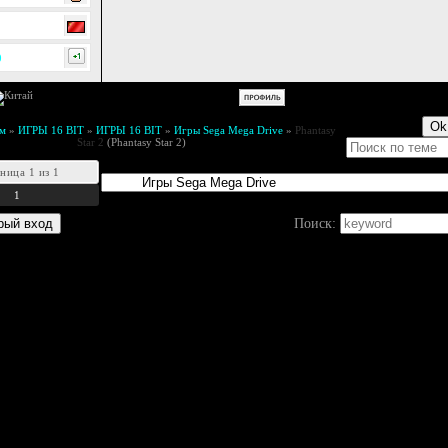
0
м
»
ИГРЫ 16 BIT
»
ИГРЫ 16 BIT
»
Игры Sega Mega Drive
»
Phantasy
Star 2
(Phantasy Star 2)
аница
1
из
1
1
Поиск: