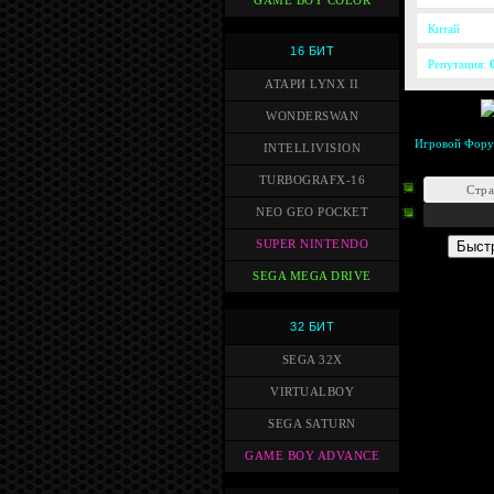
GAME BOY COLOR
Китай
16 БИТ
Репутация:
АТАРИ LYNX II
WONDERSWAN
Игровой Фор
INTELLIVISION
TURBOGRAFX-16
Стр
NEO GEO POCKET
SUPER NINTENDO
SEGA MEGA DRIVE
32 БИТ
SEGA 32X
VIRTUALBOY
SEGA SATURN
GAME BOY ADVANCE