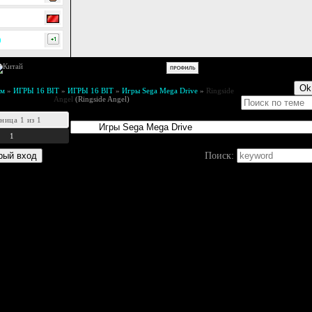
0
ум
»
ИГРЫ 16 BIT
»
ИГРЫ 16 BIT
»
Игры Sega Mega Drive
»
Ringside
Angel
(Ringside Angel)
аница
1
из
1
1
Поиск: