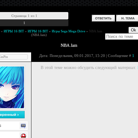
.
Страница
1
из
1
1
»
ИГРЫ 16 BIT
»
ИГРЫ 16 BIT
»
Игры Sega Mega Drive
»
NBA Jam
(NBA Jam)
NBA Jam
Дата: Понедельник, 09.01.2017, 15:20 | Сообщение #
1
inPin
В этой теме можно обсудить следующий материал:
6