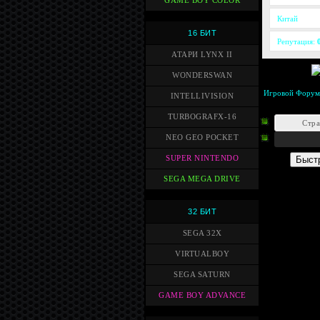
GAME BOY COLOR
Китай
16 БИТ
Репутация:
АТАРИ LYNX II
WONDERSWAN
Игровой Форум
INTELLIVISION
TURBOGRAFX-16
Стр
NEO GEO POCKET
SUPER NINTENDO
SEGA MEGA DRIVE
32 БИТ
SEGA 32X
VIRTUALBOY
SEGA SATURN
GAME BOY ADVANCE