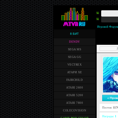
Игровой Форум
8 БИТ
DENDY
Z
SEGA MS
SEGA GG
VECTREX
АТАРИ XE
FAIRCHILD
ATARI 2600
ATARI 5200
ATARI 7800
Постов:
117
COLECOVISION
Награды:
1