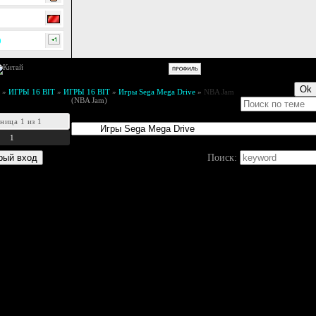
0
»
ИГРЫ 16 BIT
»
ИГРЫ 16 BIT
»
Игры Sega Mega Drive
»
NBA Jam
(NBA Jam)
аница
1
из
1
1
Поиск: