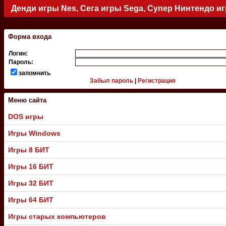
Денди игры Nes, Сега игры Sega, Супер Нинтендо и
.
Форма входа
Логин:
Пароль:
запомнить
Забыл пароль
|
Регистрация
Меню сайта
DOS игры
Игры Windows
Игры 8 БИТ
Игры 16 БИТ
Игры 32 БИТ
Игры 64 БИТ
Игры старых компьютеров