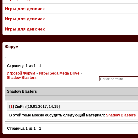
Игры для девочек
Игры для девочек
Игры для девочек
.
Форум
.
Страница
1
из
1
1
Игровой Форум
»
Игры Sega Mega Drive
»
Shadow Blasters
Shadow Blasters
[
1
]
ZinPin
[10.01.2017, 14:19]
В этой теме можно обсудить следующий материал:
Shadow Blasters
Страница
1
из
1
1