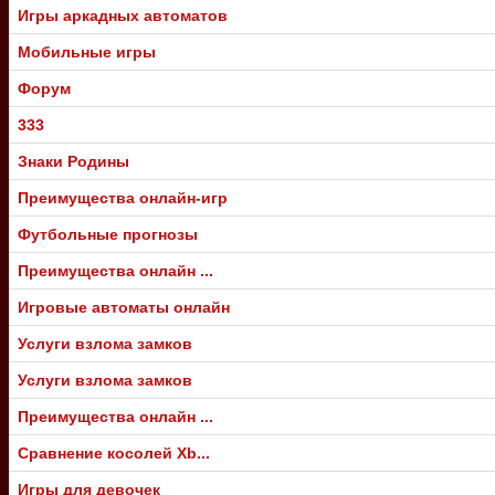
Игры аркадных автоматов
Мобильные игры
Форум
333
Знаки Родины
Преимущества онлайн-игр
Футбольные прогнозы
Преимущества онлайн ...
Игровые автоматы онлайн
Услуги взлома замков
Услуги взлома замков
Преимущества онлайн ...
Сравнение косолей Xb...
Игры для девочек