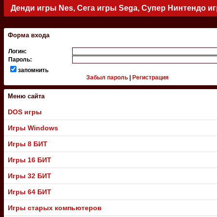
Денди игры Nes, Сега игры Sega, Супер Нинтендо и
.
Форма входа
Логин:
Пароль:
запомнить
Забыл пароль
|
Регистрация
Меню сайта
DOS игры
Игры Windows
Игры 8 БИТ
Игры 16 БИТ
Игры 32 БИТ
Игры 64 БИТ
Игры старых компьютеров