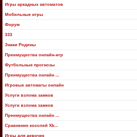
Игры аркадных автоматов
Мобильные игры
Форум
333
Знаки Родины
Преимущества онлайн-игр
Футбольные прогнозы
Преимущества онлайн ...
Игровые автоматы онлайн
Услуги взлома замков
Услуги взлома замков
Преимущества онлайн ...
Сравнение косолей Xb...
Игры для девочек