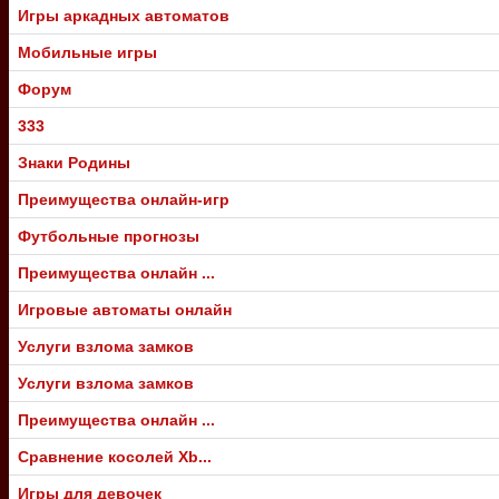
Игры аркадных автоматов
Мобильные игры
Форум
333
Знаки Родины
Преимущества онлайн-игр
Футбольные прогнозы
Преимущества онлайн ...
Игровые автоматы онлайн
Услуги взлома замков
Услуги взлома замков
Преимущества онлайн ...
Сравнение косолей Xb...
Игры для девочек