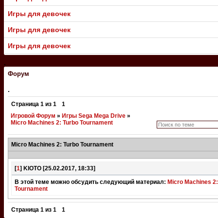
Игры для девочек
Игры для девочек
Игры для девочек
.
Форум
.
Страница
1
из
1
1
Игровой Форум
»
Игры Sega Mega Drive
»
Micro Machines 2: Turbo Tournament
Micro Machines 2: Turbo Tournament
[
1
]
KIOTO
[25.02.2017, 18:33]
В этой теме можно обсудить следующий материал:
Micro Machines 2:
Tournament
Страница
1
из
1
1